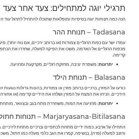
תרגילי יוגה למתחילים: צעד אחר צעד
הנה כמה תנוחות יוגה בסיסיות ומופלאות שתוכלו להתחיל לתרגל עוד הי
Tadasana – תנוחת ההר
עמדו ישר עם כפות הרגליים צמודות (או ברוחב ירכיים, אם נוח יותר). פי
מכפות הרגליים אל האדמה. משכו את הפיקה למעלה, שחררו את הכתפיים
קדימה.
יתרונות:
משפרת יציבה, מחזקת רגליים, מקרקעת ומרגיעה.
Balasana – תנוחת הילד
כורעו על המזרן, ברכיים ברוחב מזרן או צמודות, בהונות גדולות נוגעות זו
הירכיים. הניחו את המצח על המזרן ושלחו את הידיים קדימה (או אחורה ל
יתרונות:
מרגיעה את המוח, משחררת מתח בגב ובצוואר, מותחת בע
Marjaryasana-Bitilasana – תנוחות חתול-פרה
התחילו על ארבע, כפות ידיים מתחת לכתפיים וברכיים מתחת לירכיים. ב
והזנב למעלה (פרה). בנשיפה, קמרו את הגב כלפי מעלה כמו חתול, משכו 