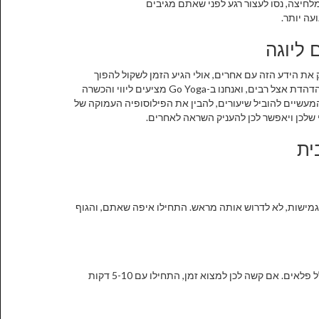
יצה, נסו לעצור רגע לפני שאתם מגיבים
עה יותר.
 ליוגה
ת הידע הזה עם אחרים, אולי הגיע הזמן לשקול להפוך
למדריכות יוגה בעצמכן. "איך תהיו מורים מעולים ליוגה?" השאלה הזו מהדהדת אצל רבים, ואנחנו ב-Go Yoga מציעים ליווי והכשרה
מעשיים להוביל שיעורים, להבין את הפילוסופיה העמוקה של
 שלכן ויאפשר לכן להעניק השראה לאחרים.
ית
 גמישות, לא לדרוש אותה מראש. התחילו איפה שאתם, והגוף
עדיף לתרגל מעט ובתדירות גבוהה. אפילו 15-20 דקות ביום יכולות לחולל פלאים. אם קשה לכן למצוא זמן, התחילו עם 5-10 דקות