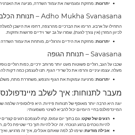
יתרונות:
מחזקת ומגמישה את עמוד השדרה, מניעה את האנרגיה
Adho Mukha Svanasana – תנוחת הכלב מביט מטה
לכיוון המזרן (אין צורך לגעת), שמרו על גב ישר וידיים פרושות וחזקות.
יתרונות:
מחזקת את הידיים והרגליים, מותחת את עמוד השדרה וה
Savasana – תנוחת הגופה
שכבו על הגב, רגליים פשוטות מעט יותר מרוחב ירכיים, כפות רגליים נופל
מעלה. עצמו עיניים והרפו את כל שרירי הגוף. תנו לעצמכן כמה דקות ל
יתרונות:
מרגיעה עמוקות את הגוף והנפש, משחררת מתח, משלבת
מעבר לתנוחות: איך לשלב מיינדפולנס 
יוגה היא הרבה יותר מאוסף של תנוחות פיזיות. היא פילוסופיה שלמה שנ
המיינדפולנס בחיי היומיום יכול להביא לשינוי משמעותי:
רגעים של שקט:
גם בתוך יום עמוס, קחו לעצמכם רגעים קצרים 
להיות נוכחים ברגע הנוכחי. זה יכול להיות תוך כדי שטיפת כלים, 
אכילה מודעת:
שימו לב למה שאתם אוכלים, איך זה מרגיש, ואיך ה