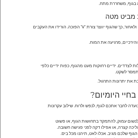
 בגוף, משחררת מתח.
התחילו על ארבע. הרימו את הברכיים מהרצפה, דחפו את הישבן למעלה ולאחור, כך שהגוף יווצר צורת 'V' הפוכה. הורידו את העקבים
ירכיים, מרגיעה את המוח.
ות לצדדים. ידיים רחוקות מעט מהגוף, כפות ידיים כלפי
התמסר לשקט.
 את יתרונות התרגול.
בחיי היומיום?
ועדה לחבר אתכם לגוף, לנפש ולרוח. שילוב עקרונות
לנשום עמוק, להתמקד בתחושות הגוף, או פשוט
הליכה קצרה, או אפילו דקה לפני פגישה חשובה.
גוף שלכם מגיב. אכלו לאט, תיהנו מכל ביס.