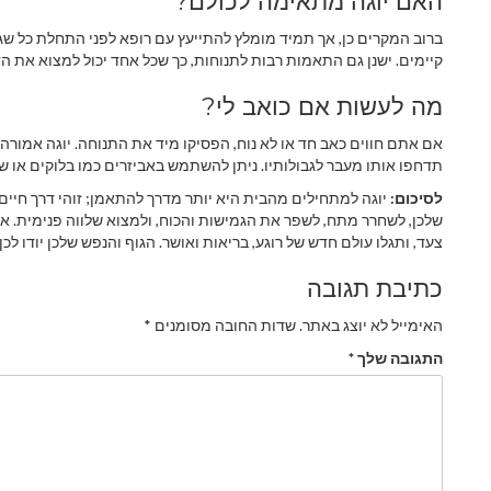
האם יוגה מתאימה לכולם?
ברוב המקרים כן, אך תמיד מומלץ להתייעץ עם רופא לפני התחלת כל שג
קיימים. ישנן גם התאמות רבות לתנוחות, כך שכל אחד יכול למצוא את הד
מה לעשות אם כואב לי?
אם אתם חווים כאב חד או לא נוח, הפסיקו מיד את התנוחה. יוגה אמורה
תדחפו אותו מעבר לגבולותיו. ניתן להשתמש באביזרים כמו בלוקים או ש
לסיכום:
יוגה למתחילים מהבית היא יותר מדרך להתאמן; זוהי דרך חיים.
שלכן, לשחרר מתח, לשפר את הגמישות והכוח, ולמצוא שלווה פנימית. א
צעד, ותגלו עולם חדש של רוגע, בריאות ואושר. הגוף והנפש שלכן יודו לכן.
כתיבת תגובה
האימייל לא יוצג באתר.
שדות החובה מסומנים
*
התגובה שלך
*