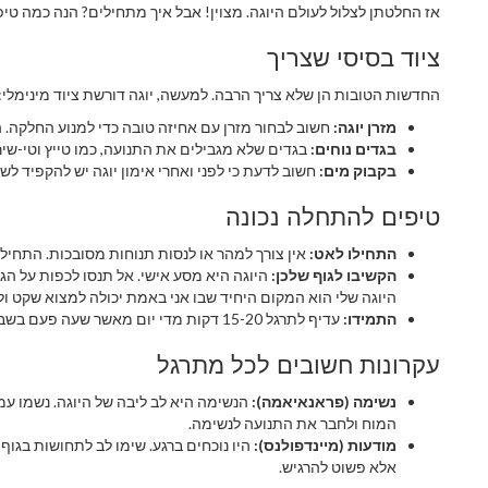
אז החלטתן לצלול לעולם היוגה. מצוין! אבל איך מתחילים? הנה כמה טיפי
ציוד בסיסי שצריך
החדשות הטובות הן שלא צריך הרבה. למעשה, יוגה דורשת ציוד מינימלי:
מזרן יוגה:
חשוב לבחור מזרן עם אחיזה טובה כדי למנוע החלקה. ה
בגדים נוחים:
בגדים שלא מגבילים את התנועה, כמו טייץ וטי-שיר
בקבוק מים:
חשוב לדעת כי לפני ואחרי אימון יוגה יש להקפיד לש
טיפים להתחלה נכונה
התחילו לאט:
אין צורך למהר או לנסות תנוחות מסובכות. התחיל
הקשיבו לגוף שלכן:
היוגה היא מסע אישי. אל תנסו לכפות על הגו
היוגה שלי הוא המקום היחיד שבו אני באמת יכולה למצוא שקט ולחז
התמידו:
עדיף לתרגל 15-20 דקות מדי יום מאשר שעה פעם בשבוע.
עקרונות חשובים לכל מתרגל
נשימה (פראנאיאמה):
הנשימה היא לב ליבה של היוגה. נשמו עמ
המוח ולחבר את התנועה לנשימה.
מודעות (מיינדפולנס):
היו נוכחים ברגע. שימו לב לתחושות בגו
אלא פשוט להרגיש.